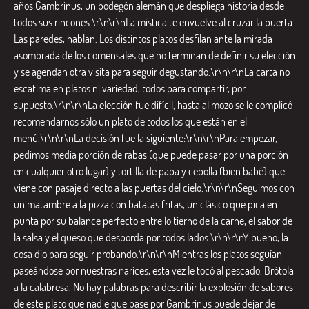
años Gambrinus, un bodegón alemán que despliega historia desde
todos sus rincones.\r\n\r\nLa mística te envuelve al cruzar la puerta.
Las paredes, hablan. Los distintos platos desfilan ante la mirada
asombrada de los comensales que no terminan de definir su elección
y se agendan otra visita para seguir degustando.\r\n\r\nLa carta no
escatima en platos ni variedad, todos para compartir, por
supuesto.\r\n\r\nLa elección fue difícil, hasta al mozo se le complicó
recomendarnos sólo un plato de todos los que están en el
menú.\r\n\r\nLa decisión fue la siguiente:\r\n\r\nPara empezar,
pedimos media porción de rabas (que puede pasar por una porción
en cualquier otro lugar) y tortilla de papa y cebolla (bien babé) que
viene con pasaje directo a las puertas del cielo.\r\n\r\nSeguimos con
un matambre a la pizza con batatas fritas, un clásico que pica en
punta por su balance perfecto entre lo tierno de la carne, el sabor de
la salsa y el queso que desborda por todos lados.\r\n\r\nY bueno, la
cosa dio para seguir probando.\r\n\r\nMientras los platos seguían
paseándose por nuestras narices, esta vez le tocó al pescado. Brótola
a la calabresa. No hay palabras para describir la explosión de sabores
de este plato que nadie que pase por Gambrinus puede dejar de