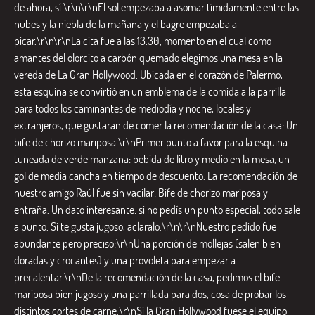
de ahora, sí.\r\n\r\nEl sol empezaba a asomar tímidamente entre las
nubes y la niebla de la mañana y el bagre empezaba a
picar.\r\n\r\nLa cita fue a las 13.30, momento en el cual como
amantes del olorcito a carbón quemado elegimos una mesa en la
vereda de La Gran Hollywood. Ubicada en el corazón de Palermo,
esta esquina se convirtió en un emblema de la comida a la parrilla
para todos los caminantes de mediodía y noche, locales y
extranjeros, que gustaran de comer la recomendación de la casa: Un
bife de chorizo mariposa.\r\nPrimer punto a favor para la esquina
tuneada de verde manzana: bebida de litro y medio en la mesa, un
gol de media cancha en tiempo de descuento. La recomendación de
nuestro amigo Raúl fue sin vacilar: Bife de chorizo mariposa y
entraña. Un dato interesante: si no pedís un punto especial, todo sale
a punto. Si te gusta jugoso, aclaralo.\r\n\r\nNuestro pedido fue
abundante pero preciso:\r\nUna porción de mollejas (salen bien
doradas y crocantes) y una provoleta para empezar a
precalentar.\r\nDe la recomendación de la casa, pedimos el bife
mariposa bien jugoso y una parrillada para dos, cosa de probar los
distintos cortes de carne.\r\nSi la Gran Hollywood fuese el equipo