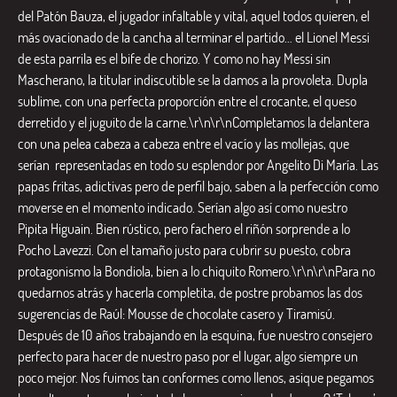
del Patón Bauza, el jugador infaltable y vital, aquel todos quieren, el
más ovacionado de la cancha al terminar el partido… el Lionel Messi
de esta parrila es el bife de chorizo. Y como no hay Messi sin
Mascherano, la titular indiscutible se la damos a la provoleta. Dupla
sublime, con una perfecta proporción entre el crocante, el queso
derretido y el juguito de la carne.\r\n\r\nCompletamos la delantera
con una pelea cabeza a cabeza entre el vacío y las mollejas, que
serían representadas en todo su esplendor por Angelito Di María. Las
papas fritas, adictivas pero de perfil bajo, saben a la perfección como
moverse en el momento indicado. Serían algo así como nuestro
Pipita Higuain. Bien rústico, pero fachero el riñón sorprende a lo
Pocho Lavezzi. Con el tamaño justo para cubrir su puesto, cobra
protagonismo la Bondiola, bien a lo chiquito Romero.\r\n\r\nPara no
quedarnos atrás y hacerla completita, de postre probamos las dos
sugerencias de Raúl: Mousse de chocolate casero y Tiramisú.
Después de 10 años trabajando en la esquina, fue nuestro consejero
perfecto para hacer de nuestro paso por el lugar, algo siempre un
poco mejor. Nos fuimos tan conformes como llenos, asique pegamos